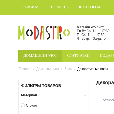
О ФИРМЕ
ПОМОЩЬ
КОНТАКТЫ
Магазин открыт:
Пн.Вт.Ср. 11 — 17:30
Пт.Сб. 11 — 17:30
Чт.Вскр. - Закрыто
ДОМАШНИЙ УЮТ
СТАТУЭТКИ
ПОДАР
Главная
/
Домашний уют
/
Вазы
/
Декоративные вазы
Декор
ФИЛЬТРЫ ТОВАРОВ
Материал
Сортиро
Стекло