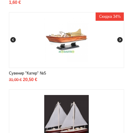
1,60
€
Скидка 34%
Сувенир "Катер" №5
20,50
€
31,00
€