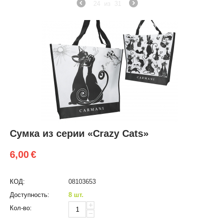
24
из
31
Сумка из серии «Crazy Cats»
6,00
€
КОД:
08103653
Доступность:
8 шт.
+
Кол-во:
−