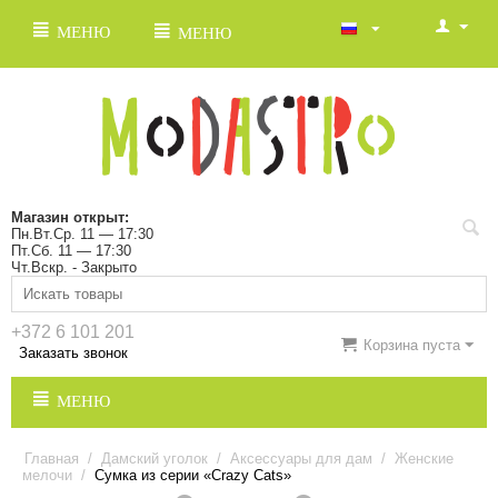
МЕНЮ
МЕНЮ
Магазин открыт:
Пн.Вт.Ср. 11 — 17:30
Пт.Сб. 11 — 17:30
Чт.Вскр. - Закрыто
+372 6 101 201
Корзина пуста
Заказать звонок
МЕНЮ
Главная
/
Дамский уголок
/
Аксессуары для дам
/
Женские
мелочи
/
Сумка из серии «Crazy Cats»