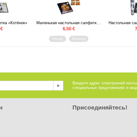
тка «Котёнок»
Маленькая настольная салфетка «Ван Гог- Подсолнухи» 4 штуки
€
6,50
€
7
Назад
Вперед
Введите адрес электронной почты
специальных предложениях и акци
н
Присоединяйтесь!