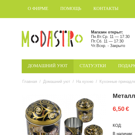
О ФИРМЕ
ПОМОЩЬ
КОНТАКТЫ
Магазин открыт:
Пн.Вт.Ср. 11 — 17:30
Пт.Сб. 11 — 17:30
Чт.Вскр. - Закрыто
ДОМАШНИЙ УЮТ
СТАТУЭТКИ
ПОДАР
Главная
/
Домашний уют
/
На кухню
/
Кухонные принадл
Металл
6,50
€
КОД:
В наличии: