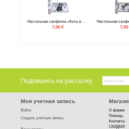
Настольная салфетка В.Ван Гог «Цветущий миндаль»
Настольная салфетка «Коты в Париже»
Настольная салфе
7,00
€
7,00
Подпишись на рассылку
Моя учетная запись
Магази
Войти
О фирме
Помощь
Создать учетную запись
Контакты
СКИДКИ!