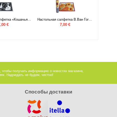
Настольная салфетка «Кошачья семья»
Настольная салфетка В.Ван Гог «Подсолнухи»
,00
€
7,00
€
, чтобы получать информацию о новостях магазина,
ях. Надоедать не будем, честно!
Способы доставки