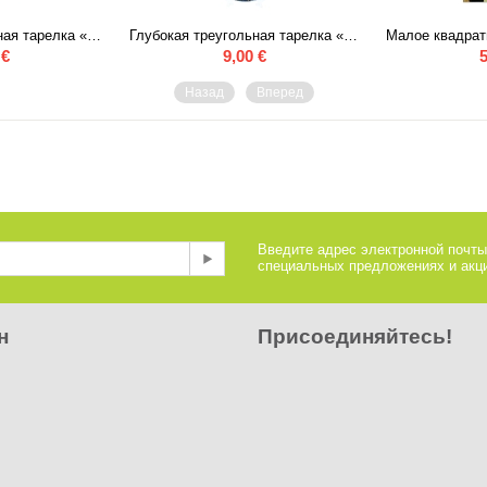
Глубокая треугольная тарелка «Подсолнухи»
Глубокая треугольная тарелка «Звёздная ночь»
€
9,00
€
5
Назад
Вперед
Введите адрес электронной почты
специальных предложениях и акци
н
Присоединяйтесь!