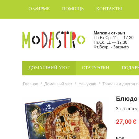
О ФИРМЕ
ПОМОЩЬ
КОНТАКТЫ
Магазин открыт:
Пн.Вт.Ср. 11 — 17:30
Пт.Сб. 11 — 17:30
Чт.Вскр. - Закрыто
ДОМАШНИЙ УЮТ
СТАТУЭТКИ
ПОДАР
Главная
/
Домашний уют
/
На кухню
/
Тарелки и другая 
Блюдо 
Заказ в теч
27,00
€
КОД: