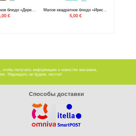
Малое квадратное блюдо «Дерево жизни»
Малое квадратное блюдо «Ирисы»
,00
€
5,00
€
, чтобы получать информацию о новостях магазина,
ях. Надоедать не будем, честно!
Способы доставки