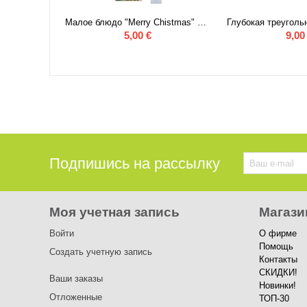
Блюдо для торта и лопатка-Климт-Дерево жизни
Малое блюдо "Merry Chistmas" 10х10 см
5,00
€
9,00
Подпишись на рассылку
Моя учетная запись
Магази
Войти
О фирме
Помощь
Создать учетную запись
Контакты
СКИДКИ!
Ваши заказы
Новинки!
Отложенные
ТОП-30