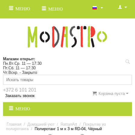
МЕНЮ
МЕНЮ
Магазин открыт:
Пн.Вт.Ср. 11 — 17:30
Пт.Сб. 11 — 17:30
Чт.Вскр. - Закрыто
+372 6 101 201
Корзина пуста
Заказать звонок
МЕНЮ
Главная
/
Домашний уют
/
RattanArt
/
Покрытие из
полиротанга
/
Полиротанг 1 м х 3 м RD-04, Чёрный