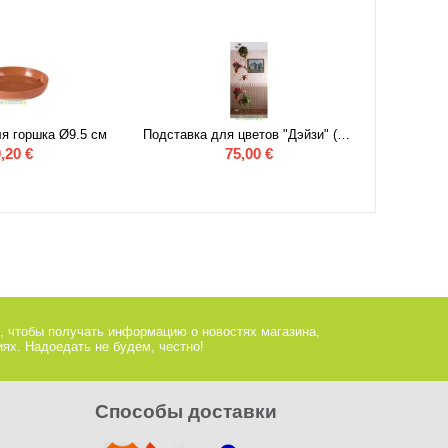
я горшка Ø9.5 см
Подставка для цветов "Дэйзи" (хром)
,20
€
75,00
€
, чтобы получать информацию о новостях магазина,
ях. Надоедать не будем, честно!
Способы доставки