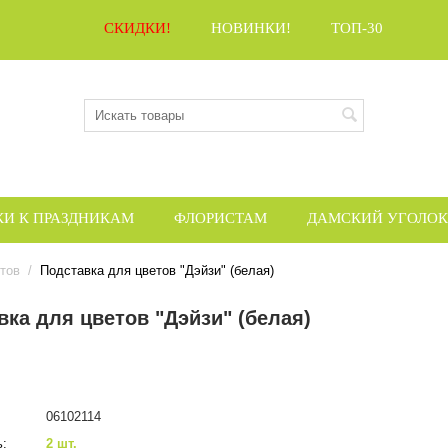
СКИДКИ!
НОВИНКИ!
ТОП-30
КИ К ПРАЗДНИКАМ
ФЛОРИСТАМ
ДАМСКИЙ УГОЛОК
тов
/
Подставка для цветов "Дэйзи" (белая)
вка для цветов "Дэйзи" (белая)
06102114
ь:
2 шт.