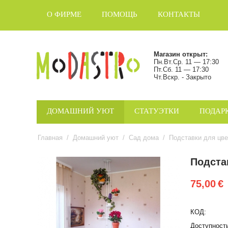
О ФИРМЕ
ПОМОЩЬ
КОНТАКТЫ
Магазин открыт:
Пн.Вт.Ср. 11 — 17:30
Пт.Сб. 11 — 17:30
Чт.Вскр. - Закрыто
ДОМАШНИЙ УЮТ
СТАТУЭТКИ
ПОДАР
Главная
/
Домашний уют
/
Сад дома
/
Подставки для цве
Подста
75,00
€
КОД:
Доступност