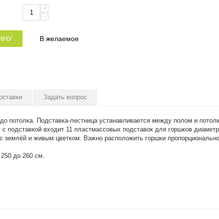
+
−
ИНУ
В желаемое
оставки
Задать вопрос
 до потолка. Подставка-лестница устанавливается между полом и потолк
кт с подставкой входит 11 пластмассовых подставок для горшков диамет
 с землёй и живым цветком. Важно расположить горшки пропорционально. 
250 до 260 см.