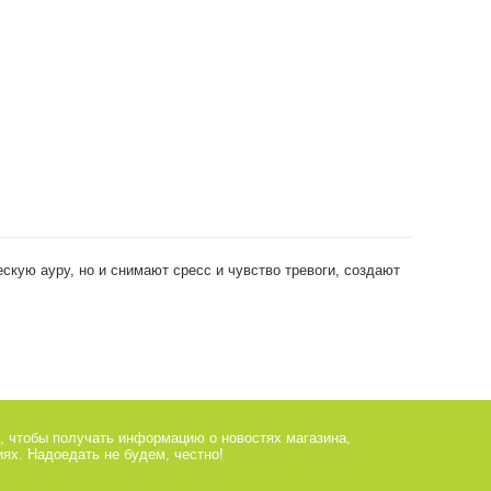
кую ауру, но и снимают сресс и чувство тревоги, создают
, чтобы получать информацию о новостях магазина,
ях. Надоедать не будем, честно!