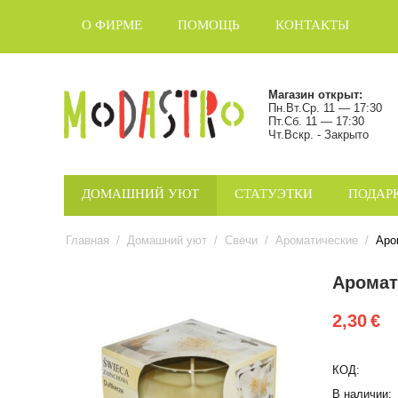
О ФИРМЕ
ПОМОЩЬ
КОНТАКТЫ
Магазин открыт:
Пн.Вт.Ср. 11 — 17:30
Пт.Сб. 11 — 17:30
Чт.Вскр. - Закрыто
ДОМАШНИЙ УЮТ
СТАТУЭТКИ
ПОДАР
Главная
/
Домашний уют
/
Свечи
/
Ароматические
/
Аро
Аромат
2,30
€
КОД:
В наличии: