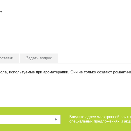
е
оставки
Задать вопрос
ла, используемые при ароматерапии. Они не только создают романтичес
Введите адрес электронной почты
специальных предложениях и акци