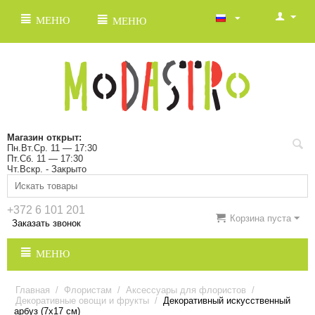
МЕНЮ
МЕНЮ
Магазин открыт:
Пн.Вт.Ср. 11 — 17:30
Пт.Сб. 11 — 17:30
Чт.Вскр. - Закрыто
+372 6 101 201
Корзина пуста
Заказать звонок
МЕНЮ
Главная
/
Флористам
/
Аксессуары для флористов
/
Декоративные овощи и фрукты
/
Декоративный искусственный
арбуз (7x17 см)