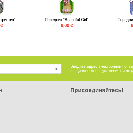
триптиз"
Передник "Beautiful Girl"
Передник
€
9,00
€
9
Введите адрес электронной почты
специальных предложениях и акци
н
Присоединяйтесь!