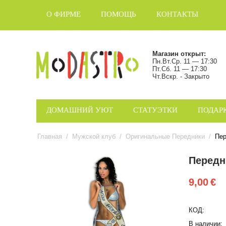
О ФИРМЕ
ПОМОЩЬ
КОНТАКТЫ
Магазин открыт:
Пн.Вт.Ср. 11 — 17:30
Пт.Сб. 11 — 17:30
Чт.Вскр. - Закрыто
ДОМАШНИЙ УЮТ
СТАТУЭТКИ
ПОДАР
Главная
/
Мужской клуб
/
Оригинальные Передники
/
Пер
Передн
9,00
€
КОД:
В наличии: