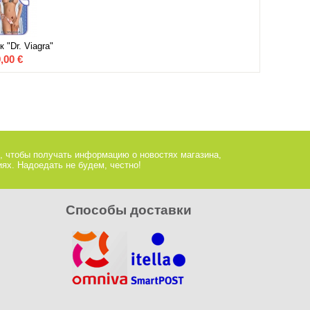
 "Dr. Viagra"
,00
€
, чтобы получать информацию о новостях магазина,
ях. Надоедать не будем, честно!
Способы доставки