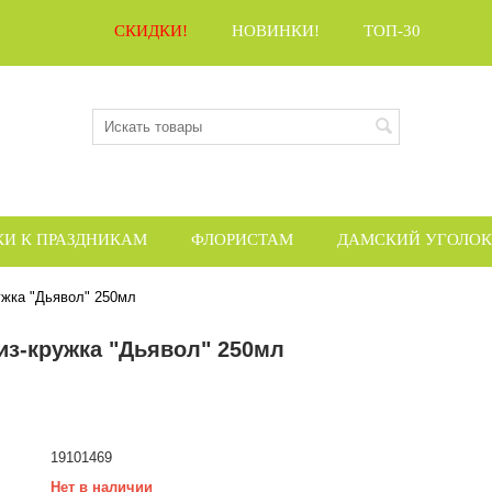
СКИДКИ!
НОВИНКИ!
ТОП-30
КИ К ПРАЗДНИКАМ
ФЛОРИСТАМ
ДАМСКИЙ УГОЛОК
ужка "Дьявол" 250мл
из-кружка "Дьявол" 250мл
19101469
Нет в наличии