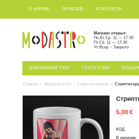
О ФИРМЕ
ПОМОЩЬ
КОНТАКТЫ
Магазин открыт:
Пн.Вт.Ср. 11 — 17:30
Пт.Сб. 11 — 17:30
Чт.Вскр. - Закрыто
ДОМАШНИЙ УЮТ
СТАТУЭТКИ
ПОДАР
Главная
/
Мужской клуб
/
Стриптиз-кружки
/
Стриптиз-кр
Стрипт
5,00
€
КОД:
В наличии: