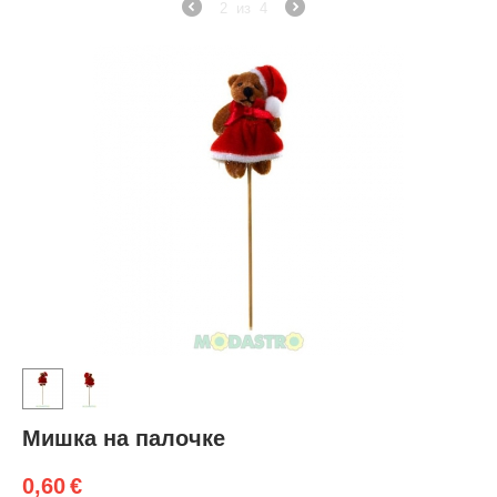
2
из
4
Мишка на палочке
0,60
€