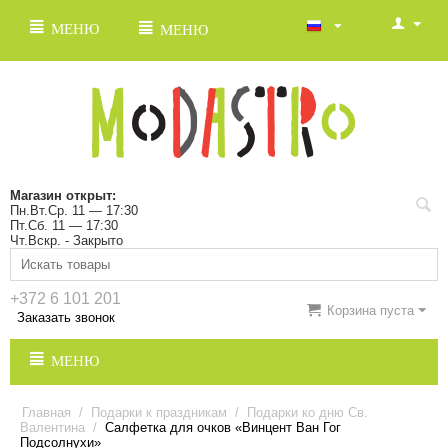
МЕНЮ
МЕНЮ
Магазин открыт:
Пн.Вт.Ср. 11 — 17:30
Пт.Сб. 11 — 17:30
Чт.Вскр. - Закрыто
+372 6 101 201
Корзина пуста
Заказать звонок
МЕНЮ
Главная
/
Подарки к праздникам
/
Подарки ко дню Св.
Валентина
/
Салфетка для очков «Винцент Ван Гог
Подсолнухи»