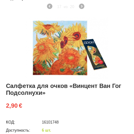
17
из
20
Салфетка для очков «Винцент Ван Гог
Подсолнухи»
2,90
€
КОД:
16101748
Доступность:
6 шт.