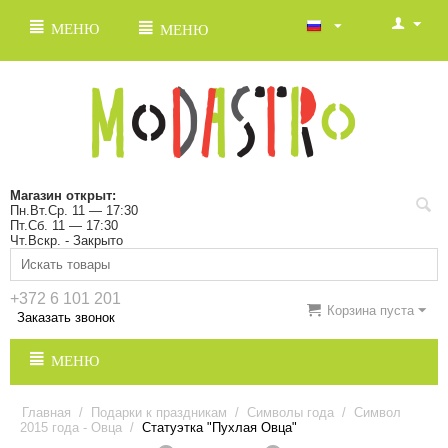
МЕНЮ
МЕНЮ
Магазин открыт:
Пн.Вт.Ср. 11 — 17:30
Пт.Сб. 11 — 17:30
Чт.Вскр. - Закрыто
+372 6 101 201
Корзина пуста
Заказать звонок
МЕНЮ
Главная
/
Подарки к праздникам
/
Символы года
/
Символ
2015 года - Овца
/
Статуэтка "Пухлая Овца"