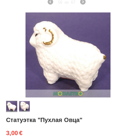
56
из
67
Статуэтка "Пухлая Овца"
3,00
€