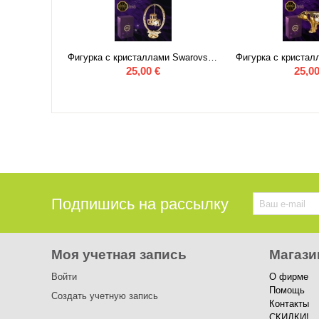
Фигурка "Веселый пингвин" с кристаллами Swarovski
Фигурка с кристаллами Swarovski «Кубики»
25,00
€
25,0
Подпишись на рассылку
Моя учетная запись
Магази
Войти
О фирме
Помощь
Создать учетную запись
Контакты
СКИДКИ!