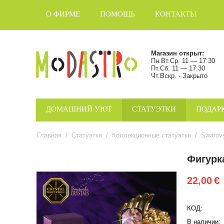
О ФИРМЕ
ПОМОЩЬ
КОНТАКТЫ
Магазин открыт:
Пн.Вт.Ср. 11 — 17:30
Пт.Сб. 11 — 17:30
Чт.Вскр. - Закрыто
ДОМАШНИЙ УЮТ
СТАТУЭТКИ
ПОДАР
Главная
/
Статуэтки
/
Коллекционные статуэтки
/
Swarov
Фигурк
22,00
€
КОД:
В наличии: