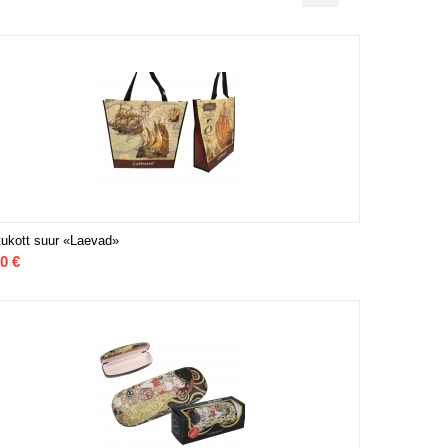
ukott suur «Laevad»
00
€