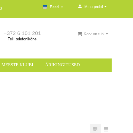
Minu profiil
Eesti
0
+372 6 101 201
Korv on tühi
Telli telefonikõne
MEESTE KLUBI
ÄRIKINGITUSED