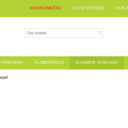
SOODUSMÜÜK!
UUED TOOTED!
TOP-3
D PIDUDEKS
FLORISTIDELE
DAAMIDE NURGAKE
asjad