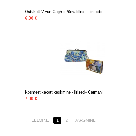
Ostukott V.van Gogh «Päevalilled + Iirised»
6,00
€
Kosmeetikakott keskmine «Iirised» Carmani
7,00
€
EELMINE
1
2
JÄRGMINE