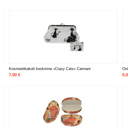
Kosmeetikakott keskmine «Crazy Cats» Carmani
Ost
7,00
€
6,