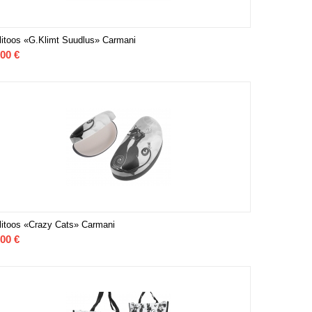
llitoos «G.Klimt Suudlus» Carmani
,00
€
llitoos «Crazy Cats» Carmani
,00
€