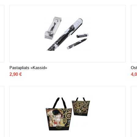
Pastapliats «Kassid»
Ost
2,90
€
4,