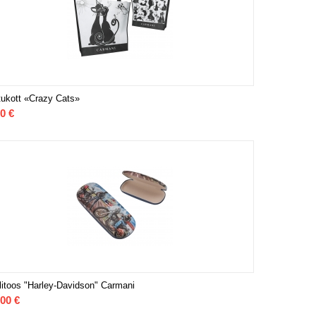
ukott «Crazy Cats»
00
€
llitoos "Harley-Davidson" Carmani
,00
€