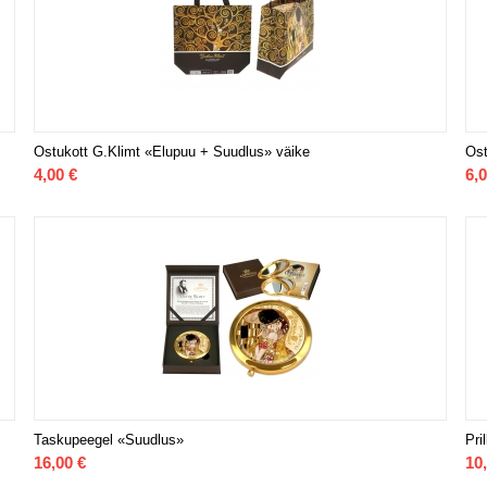
Ostukott G.Klimt «Elupuu + Suudlus» väike
Ost
4,00
€
6,
Taskupeegel «Suudlus»
Pri
16,00
€
10