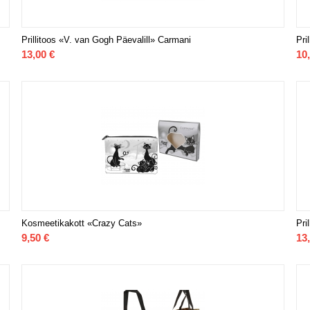
Prillitoos «V. van Gogh Päevalill» Carmani
Pri
13,00
€
10
Kosmeetikakott «Crazy Cats»
Pri
9,50
€
13