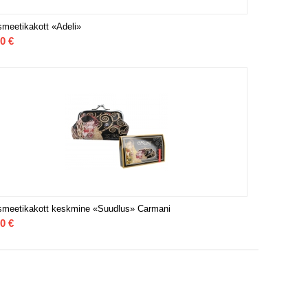
meetikakott «Adeli»
50
€
meetikakott keskmine «Suudlus» Carmani
00
€