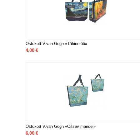
Ostukott V.van Gogh «Tähine öö»
4,00
€
Ostukott V.van Gogh «Õitsev mandel»
6,00
€