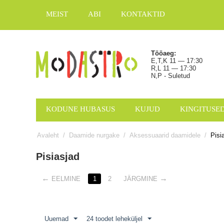
MEIST
ABI
KONTAKTID
Tööaeg:
E,T,K 11 — 17:30
R,L 11 — 17:30
N,P - Suletud
KODUNE HUBASUS
KUJUD
KINGITUSE
Avaleht
/
Daamide nurgake
/
Aksessuaarid daamidele
/
Pisi
Pisiasjad
EELMINE
1
2
JÄRGMINE
Uuemad
24 toodet leheküljel