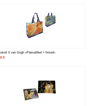
ukott V.van Gogh «Päevalilled + Iirised»
00
€