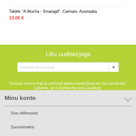
Taldrik "A.Mucha - Smaragd", Carmani, Austraalia
13,00
€
Liitu uudiskirjaga
Sisesta oma e-mail ja parimad pakkumised jõuavad sinu postkasti.
Lubame, et ei kuritarvita sinu usaldust.
Minu konto
Sinu tellimused
Soovinimekiri