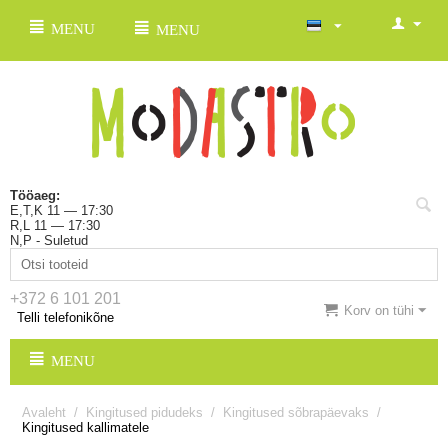
MENU
MENU
Tööaeg:
E,T,K 11 — 17:30
R,L 11 — 17:30
N,P - Suletud
+372 6 101 201
Korv on tühi
Telli telefonikõne
MENU
Avaleht
/
Kingitused pidudeks
/
Kingitused sõbrapäevaks
/
Kingitused kallimatele