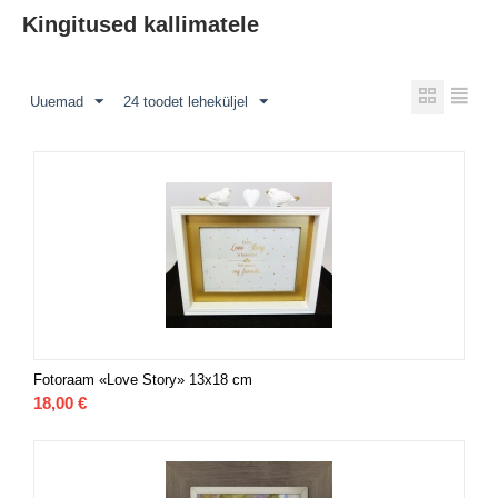
Kingitused kallimatele
Uuemad
24 toodet leheküljel
Fotoraam «Love Story» 13x18 cm
18,00
€