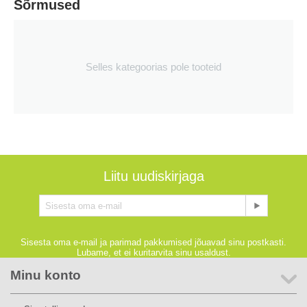
Sõrmused
Selles kategoorias pole tooteid
Liitu uudiskirjaga
Sisesta oma e-mail ja parimad pakkumised jõuavad sinu postkasti.
Lubame, et ei kuritarvita sinu usaldust.
Minu konto