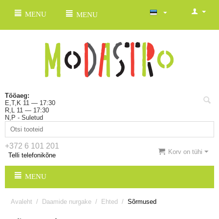
MENU
MENU
Tööaeg:
E,T,K 11 — 17:30
R,L 11 — 17:30
N,P - Suletud
+372 6 101 201
Korv on tühi
Telli telefonikõne
MENU
Avaleht
/
Daamide nurgake
/
Ehted
/
Sõrmused