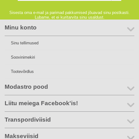
Sisesta oma e-mail ja parimad pakkumised jõuavad sinu postkasti.
Lubame, et ei kuritarvita sinu usaldust.
Minu konto
Sinu tellimused
Soovinimekiri
Tootevõrdlus
Modastro pood
Liitu meiega Facebook'is!
Transpordiviisid
Makseviisid