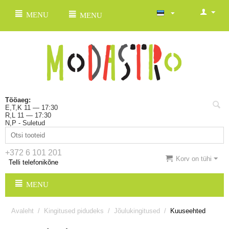
MENU
MENU
Tööaeg:
E,T,K 11 — 17:30
R,L 11 — 17:30
N,P - Suletud
+372 6 101 201
Korv on tühi
Telli telefonikõne
MENU
Avaleht
/
Kingitused pidudeks
/
Jõulukingitused
/
Kuuseehted