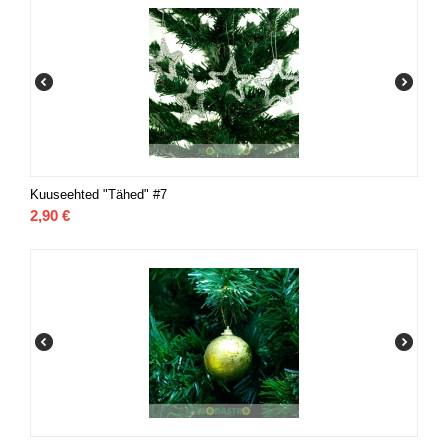
Kuuseehted "Tähed" #7
2,90
€