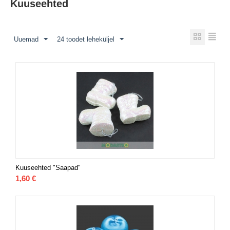
Kuuseehted
Uuemad
24 toodet leheküljel
Kuuseehted "Saapad"
1,60
€