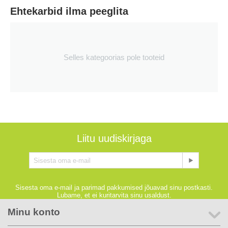
Ehtekarbid ilma peeglita
Selles kategoorias pole tooteid
Liitu uudiskirjaga
Sisesta oma e-mail ja parimad pakkumised jõuavad sinu postkasti.
Lubame, et ei kuritarvita sinu usaldust.
Minu konto