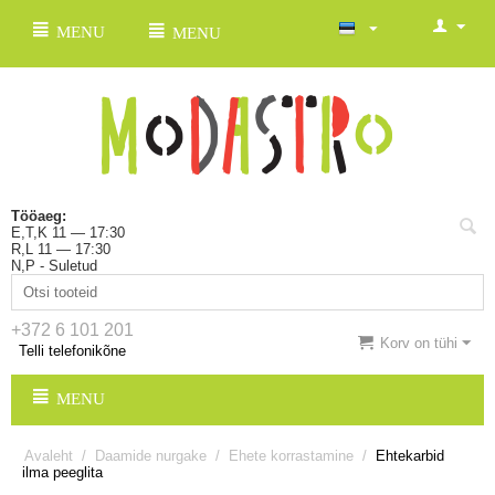
MENU
MENU
Tööaeg:
E,T,K 11 — 17:30
R,L 11 — 17:30
N,P - Suletud
+372 6 101 201
Korv on tühi
Telli telefonikõne
MENU
Avaleht
/
Daamide nurgake
/
Ehete korrastamine
/
Ehtekarbid
ilma peeglita