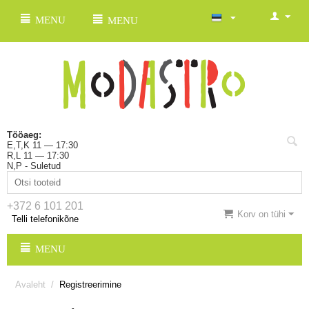
MENU
MENU
Tööaeg:
E,T,K 11 — 17:30
R,L 11 — 17:30
N,P - Suletud
+372 6 101 201
Korv on tühi
Telli telefonikõne
MENU
Avaleht
/
Registreerimine