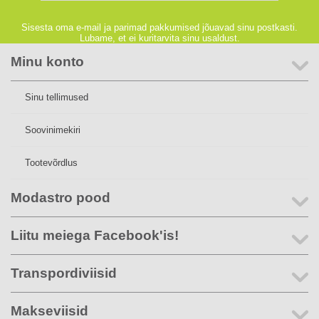
Sisesta oma e-mail ja parimad pakkumised jõuavad sinu postkasti.
Lubame, et ei kuritarvita sinu usaldust.
Minu konto
Sinu tellimused
Soovinimekiri
Tootevõrdlus
Modastro pood
Liitu meiega Facebook'is!
Transpordiviisid
Makseviisid