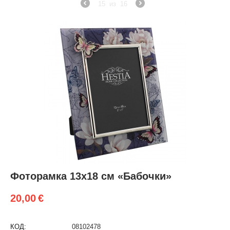
15
из
16
Фоторамка 13х18 см «Бабочки»
20,00
€
КОД:
08102478