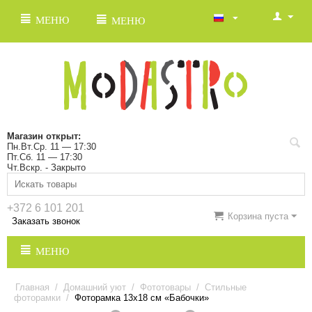
МЕНЮ
МЕНЮ
Магазин открыт:
Пн.Вт.Ср. 11 — 17:30
Пт.Сб. 11 — 17:30
Чт.Вскр. - Закрыто
+372 6 101 201
Корзина пуста
Заказать звонок
МЕНЮ
Главная
/
Домашний уют
/
Фототовары
/
Стильные
фоторамки
/
Фоторамка 13х18 см «Бабочки»