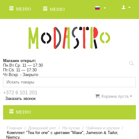
МЕНЮ
МЕНЮ
Магазин открыт:
Пн.Вт.Ср. 11 — 17:30
Пт.Сб. 11 — 17:30
Чт.Вскр. - Закрыто
+372 6 101 201
Корзина пуста
Заказать звонок
МЕНЮ
Главная
/
Домашний уют
/
На кухню
/
Чайники и кружки
/
Комплект "Tea for one" с цветами "Маки", Jameson & Tailor,
Niemcy.