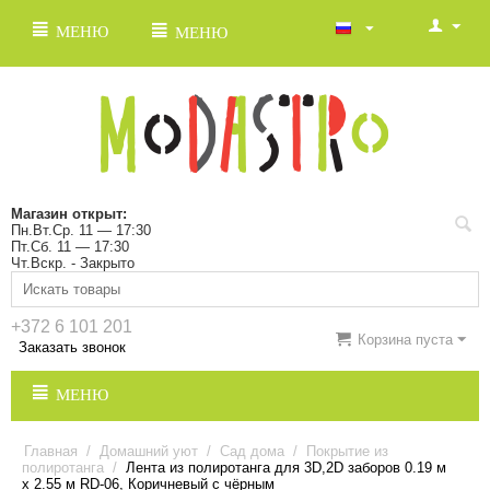
МЕНЮ
МЕНЮ
Магазин открыт:
Пн.Вт.Ср. 11 — 17:30
Пт.Сб. 11 — 17:30
Чт.Вскр. - Закрыто
+372 6 101 201
Корзина пуста
Заказать звонок
МЕНЮ
Главная
/
Домашний уют
/
Сад дома
/
Покрытие из
полиротанга
/
Лента из полиротанга для 3D,2D заборов 0.19 м
х 2.55 м RD-06, Коричневый с чёрным