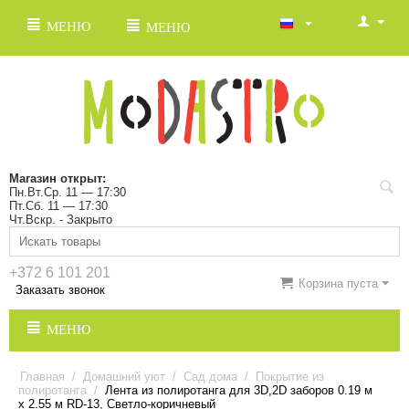
МЕНЮ
МЕНЮ
Магазин открыт:
Пн.Вт.Ср. 11 — 17:30
Пт.Сб. 11 — 17:30
Чт.Вскр. - Закрыто
+372 6 101 201
Корзина пуста
Заказать звонок
МЕНЮ
Главная
/
Домашний уют
/
Сад дома
/
Покрытие из
полиротанга
/
Лента из полиротанга для 3D,2D заборов 0.19 м
х 2.55 м RD-13, Светло-коричневый