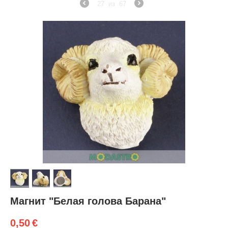
27
из
67
Магнит "Белая голова Барана"
0,50
€