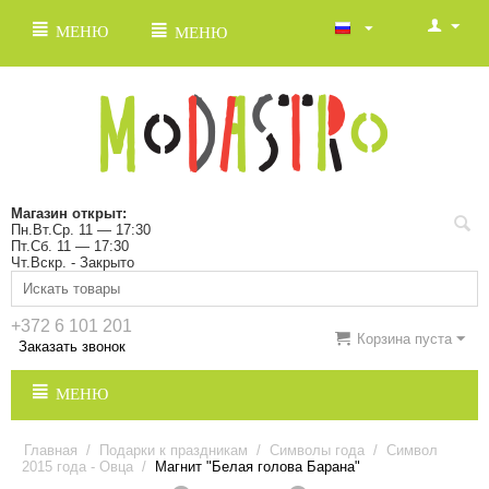
МЕНЮ
МЕНЮ
Магазин открыт:
Пн.Вт.Ср. 11 — 17:30
Пт.Сб. 11 — 17:30
Чт.Вскр. - Закрыто
+372 6 101 201
Корзина пуста
Заказать звонок
МЕНЮ
Главная
/
Подарки к праздникам
/
Символы года
/
Символ
2015 года - Овца
/
Магнит "Белая голова Барана"