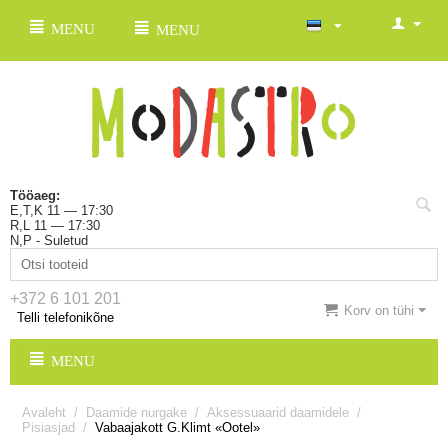
MENU
MENU
Tööaeg:
E,T,K 11 — 17:30
R,L 11 — 17:30
N,P - Suletud
+372 6 101 201
Korv on tühi
Telli telefonikõne
MENU
Avaleht
/
Daamide nurgake
/
Aksessuaarid daamidele
/
Pisiasjad
/
Vabaajakott G.Klimt «Ootel»