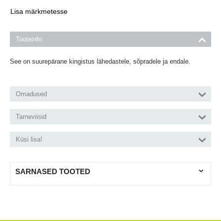
Lisa märkmetesse
Tooteinfo
See on suurepärane kingistus lähedastele, sõpradele ja endale.
Omadused
Tarneviisid
Küsi lisa!
SARNASED TOOTED