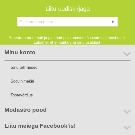
Liitu uudiskirjaga
Sisesta oma e-mail ja parimad pakkumised jõuavad sinu postkasti.
Lubame, et ei kuritarvita sinu usaldust.
Minu konto
Sinu tellimused
Soovinimekiri
Tootevõrdlus
Modastro pood
Liitu meiega Facebook'is!