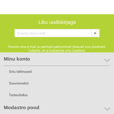
Liitu uudiskirjaga
Sisesta oma e-mail ja parimad pakkumised jõuavad sinu postkasti.
Lubame, et ei kuritarvita sinu usaldust.
Minu konto
Sinu tellimused
Soovinimekiri
Tootevõrdlus
Modastro pood