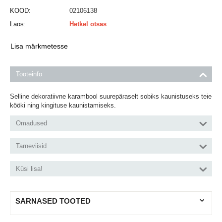
KOOD:
02106138
Laos:
Hetkel otsas
Lisa märkmetesse
Tooteinfo
Selline dekoratiivne karambool suurepäraselt sobiks kaunistuseks teie
kööki ning kingituse kaunistamiseks.
Omadused
Tarneviisid
Küsi lisa!
SARNASED TOOTED