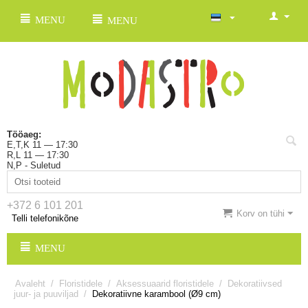
MENU
MENU
Tööaeg:
E,T,K 11 — 17:30
R,L 11 — 17:30
N,P - Suletud
+372 6 101 201
Korv on tühi
Telli telefonikõne
MENU
Avaleht
/
Floristidele
/
Aksessuaarid floristidele
/
Dekoratiivsed
juur- ja puuviljad
/
Dekoratiivne karambool (Ø9 cm)