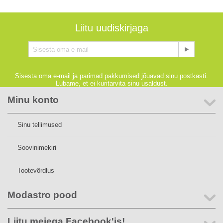
Liitu uudiskirjaga
Sisesta oma e-mail ja parimad pakkumised jõuavad sinu postkasti.
Lubame, et ei kuritarvita sinu usaldust.
Minu konto
Sinu tellimused
Soovinimekiri
Tootevõrdlus
Modastro pood
Liitu meiega Facebook'is!