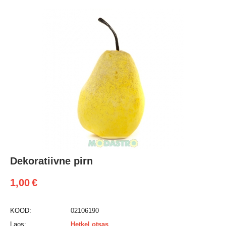
Dekoratiivne pirn
1,00
€
KOOD:
02106190
Laos:
Hetkel otsas