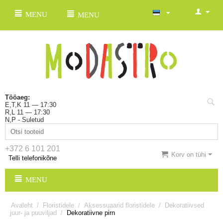
MENU
MENU
Tööaeg:
E,T,K 11 — 17:30
R,L 11 — 17:30
N,P - Suletud
+372 6 101 201
Korv on tühi
Telli telefonikõne
MENU
Avaleht
/
Floristidele
/
Aksessuaarid floristidele
/
Dekoratiivsed
juur- ja puuviljad
/
Dekoratiivne pirn