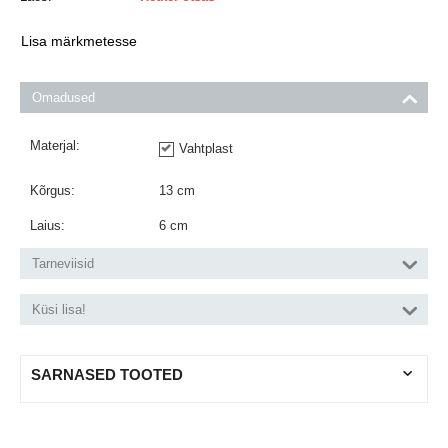
Lisa märkmetesse
Omadused
Materjal:
Vahtplast
Kõrgus:
13
cm
Laius:
6
cm
Tarneviisid
Küsi lisa!
SARNASED TOOTED