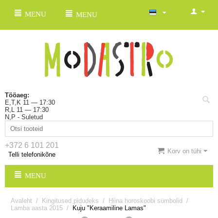
MENU
MENU
Tööaeg:
E,T,K 11 — 17:30
R,L 11 — 17:30
N,P - Suletud
+372 6 101 201
Korv on tühi
Telli telefonikõne
MENU
Avaleht
/
Kingitused pidudeks
/
Hiina horoskoobi sümbolid
/
Lamba aasta 2015
/
Kuju "Keraamiline Lamas"