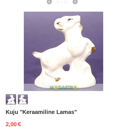
9
/
67
Kuju "Keraamiline Lamas"
2,00
€