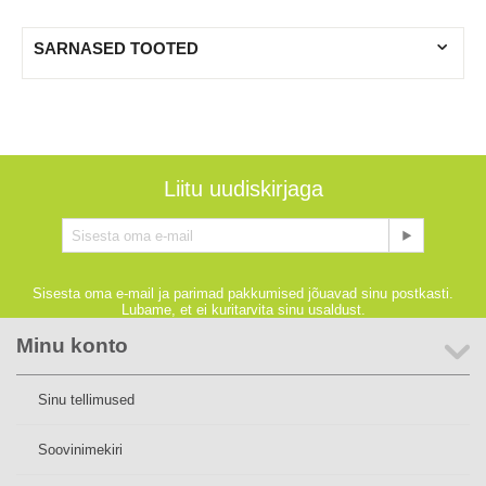
SARNASED TOOTED
Liitu uudiskirjaga
Sisesta oma e-mail ja parimad pakkumised jõuavad sinu postkasti.
Lubame, et ei kuritarvita sinu usaldust.
Minu konto
Sinu tellimused
Soovinimekiri