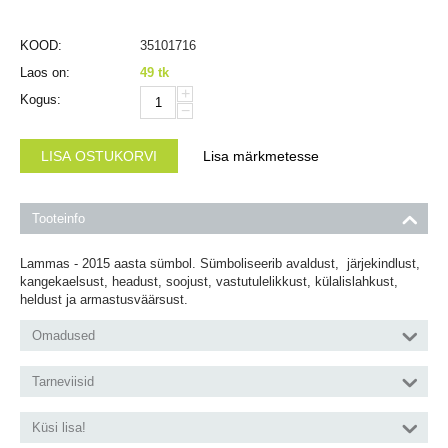
KOOD:
35101716
Laos on:
49 tk
+
Kogus:
−
LISA OSTUKORVI
Lisa märkmetesse
Tooteinfo
Lammas - 2015 aasta sümbol. Sümboliseerib avaldust, järjekindlust,
kangekaelsust, headust, soojust, vastutulelikkust, külalislahkust,
heldust ja armastusväärsust.
Omadused
Tarneviisid
Küsi lisa!