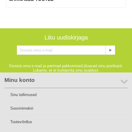
Liitu uudiskirjaga
Sisesta oma e-mail ja parimad pakkumised jõuavad sinu postkasti.
Lubame, et ei kuritarvita sinu usaldust.
Minu konto
Sinu tellimused
Soovinimekiri
Tootevõrdlus