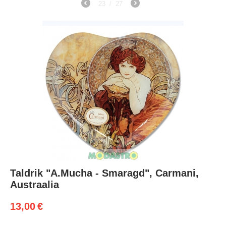
23
/
27
Taldrik "A.Mucha - Smaragd", Carmani,
Austraalia
13,00
€