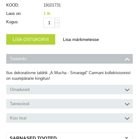
KOOD:
19101731
Laos on:
1 tk
+
Kogus:
−
LISA OSTUKORVI
Lisa märkmetesse
Tooteinfo
Ilus dekoratiivne taldrik „A.Mucha - Smaragd“ Carmani kollektsioonist
on suurepärane kingitus!
Omadused
Tarneviisid
Küsi lisa!
SARNASED TOOTED