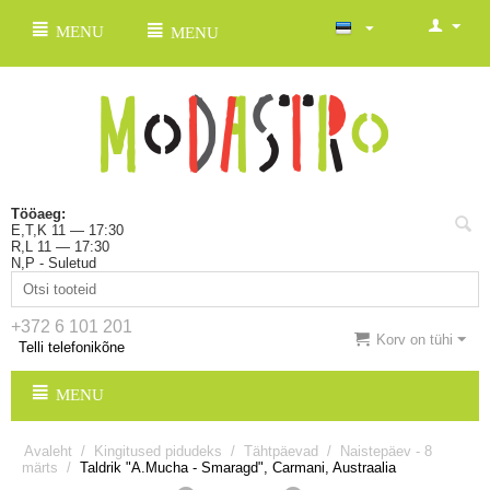
MENU
MENU
Tööaeg:
E,T,K 11 — 17:30
R,L 11 — 17:30
N,P - Suletud
+372 6 101 201
Korv on tühi
Telli telefonikõne
MENU
Avaleht
/
Kingitused pidudeks
/
Tähtpäevad
/
Naistepäev - 8
märts
/
Taldrik "A.Mucha - Smaragd", Carmani, Austraalia