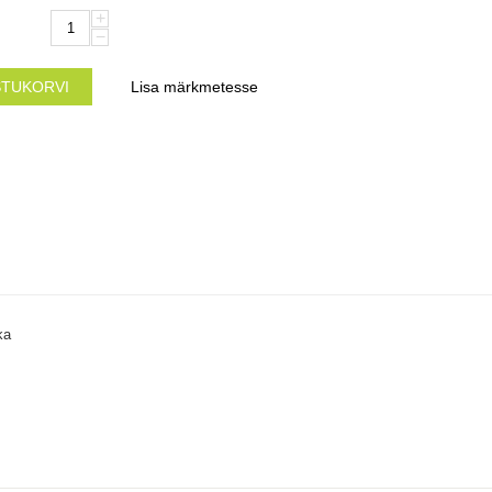
+
−
STUKORVI
Lisa märkmetesse
ka