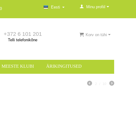
Minu profiil
Eesti
0
+372 6 101 201
Korv on tühi
Telli telefonikõne
MEESTE KLUBI
ÄRIKINGITUSED
2
/
10