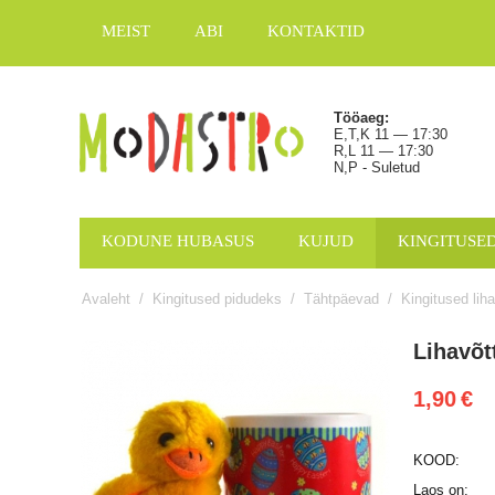
MEIST
ABI
KONTAKTID
Tööaeg:
E,T,K 11 — 17:30
R,L 11 — 17:30
N,P - Suletud
KODUNE HUBASUS
KUJUD
KINGITUSE
Avaleht
/
Kingitused pidudeks
/
Tähtpäevad
/
Kingitused lih
Lihavõt
1,90
€
KOOD:
Laos on: