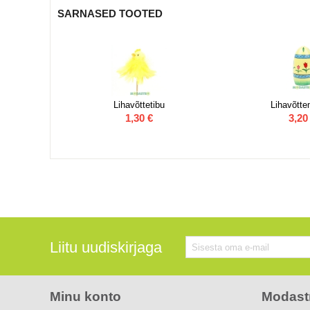
SARNASED TOOTED
 20 cm
Lihavõttetibu
Lihavõtt
1,30
€
3,20
Liitu uudiskirjaga
Minu konto
Modast