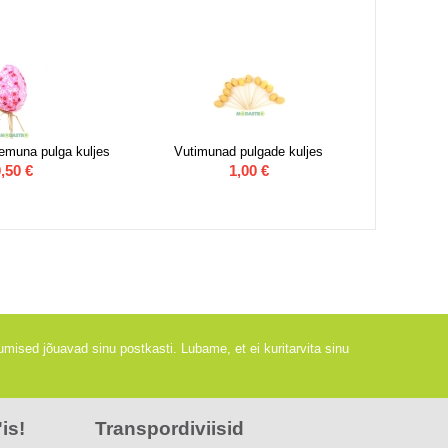
Küünlaj
temuna pulga kuljes
Vutimunad pulgade kuljes
,50
€
1,00
€
mised jõuavad sinu postkasti. Lubame, et ei kuritarvita sinu
is!
Transpordiviisid