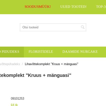
SOODUSMÜÜK!
UUED TOOTED!
TOP-3
D PIDUDEKS
FLORISTIDELE
DAAMIDE NURGAKE
avõttepühadeks
/
Lihavõttekomplekt "Kruus + mänguasi"
tekomplekt "Kruus + mänguasi"
09101253
64 tk