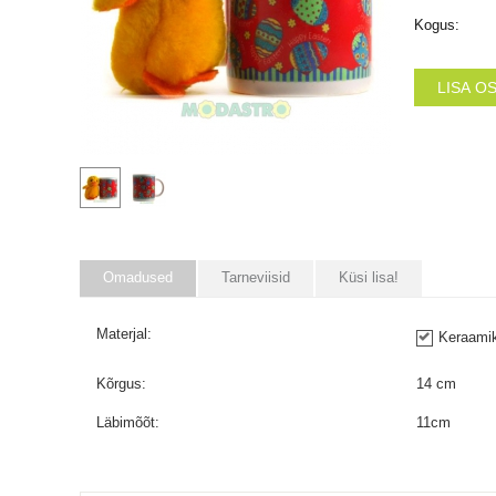
Kogus:
LISA O
Omadused
Tarneviisid
Küsi lisa!
Materjal:
Keraami
Kõrgus:
14
cm
Läbimõõt:
11
cm