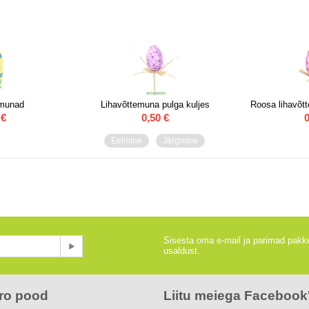
emunad
Lihavõttemuna pulga kuljes
Roosa lihavõt
€
0,50
€
0
Eelmine
Järgmine
Sisesta oma e-mail ja parimad pakku
usaldust.
ro pood
Liitu meiega Facebook'