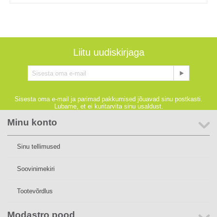
Liitu uudiskirjaga
Sisesta oma e-mail ja parimad pakkumised jõuavad sinu postkasti.
Lubame, et ei kuritarvita sinu usaldust.
Minu konto
Sinu tellimused
Soovinimekiri
Tootevõrdlus
Modastro pood