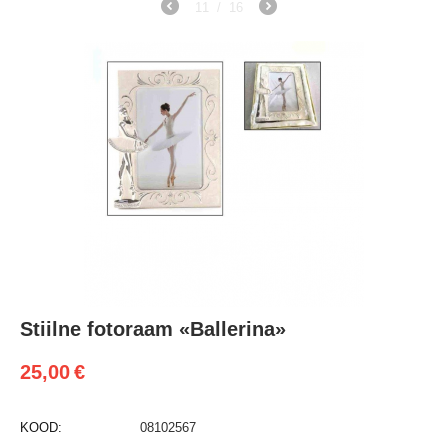
11
/
16
Stiilne fotoraam «Ballerina»
25,00
€
KOOD:
08102567