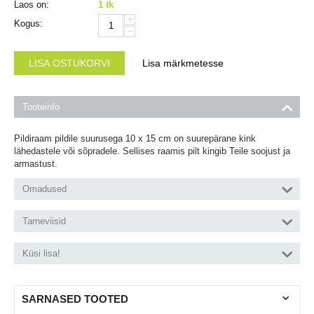
Laos on:
1 tk
+
Kogus:
−
LISA OSTUKORVI
Lisa märkmetesse
Tooteinfo
Pildiraam pildile suurusega 10 х 15 cm on suurepärane kink
lähedastele või sõpradele. Sellises raamis pilt kingib Teile soojust ja
armastust.
Omadused
Tarneviisid
Küsi lisa!
SARNASED TOOTED