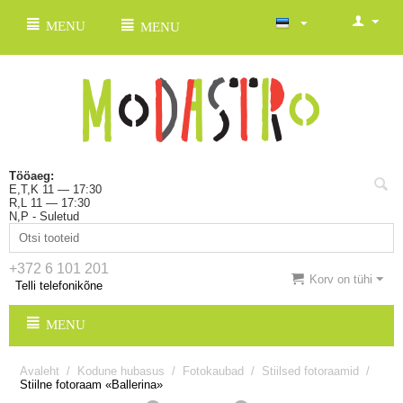
MENU
MENU
Tööaeg:
E,T,K 11 — 17:30
R,L 11 — 17:30
N,P - Suletud
+372 6 101 201
Korv on tühi
Telli telefonikõne
MENU
Avaleht
/
Kodune hubasus
/
Fotokaubad
/
Stiilsed fotoraamid
/
Stiilne fotoraam «Ballerina»