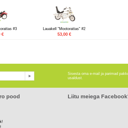
torattas #3
Lauakell "Mootorattas" #2
0
€
53,00
€
Sisesta oma e-mail ja parimad pakku
usaldust.
ro pood
Liitu meiega Facebook'
k!
!