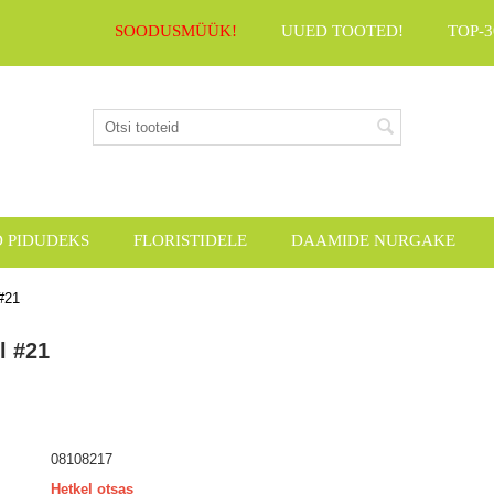
SOODUSMÜÜK!
UUED TOOTED!
TOP-3
D PIDUDEKS
FLORISTIDELE
DAAMIDE NURGAKE
#21
l #21
08108217
Hetkel otsas