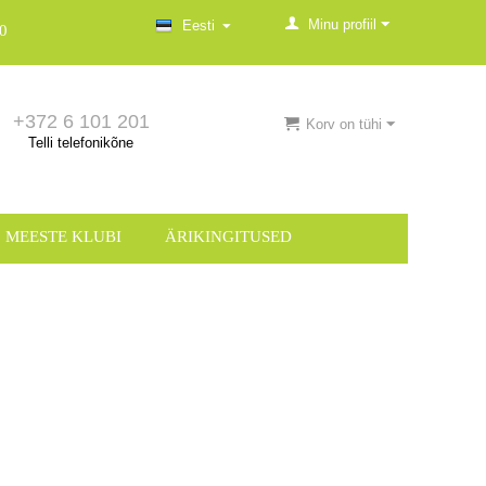
Minu profiil
Eesti
0
+372 6 101 201
Korv on tühi
Telli telefonikõne
MEESTE KLUBI
ÄRIKINGITUSED