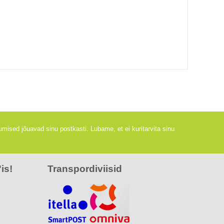
mised jõuavad sinu postkasti. Lubame, et ei kuritarvita sinu
is!
Transpordiviisid