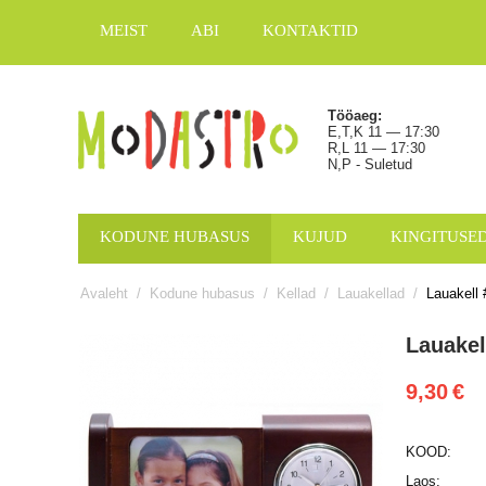
MEIST
ABI
KONTAKTID
Tööaeg:
E,T,K 11 — 17:30
R,L 11 — 17:30
N,P - Suletud
KODUNE HUBASUS
KUJUD
KINGITUSE
Avaleht
/
Kodune hubasus
/
Kellad
/
Lauakellad
/
Lauakell 
Lauakel
9,30
€
KOOD:
Laos: