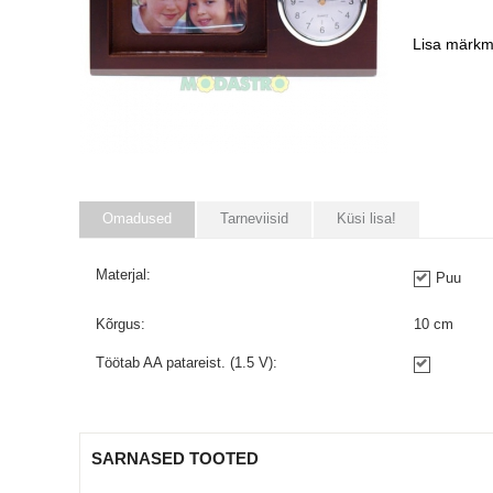
Lisa märkm
Omadused
Tarneviisid
Küsi lisa!
Materjal:
Puu
Kõrgus:
10
cm
Töötab AA patareist. (1.5 V):
SARNASED TOOTED