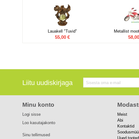
Lauakell "Tuvid"
Metallist moo
55,00
€
58,0
Liitu uudiskirjaga
Minu konto
Modast
Logi sisse
Meist
Abi
Loo kasutajakonto
Kontaktid
Soodusmüü
Sinu tellimused
Uued tooted