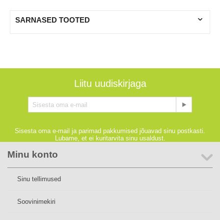
SARNASED TOOTED
Liitu uudiskirjaga
Sisesta oma e-mail ja parimad pakkumised jõuavad sinu postkasti.
Lubame, et ei kuritarvita sinu usaldust.
Minu konto
Sinu tellimused
Soovinimekiri