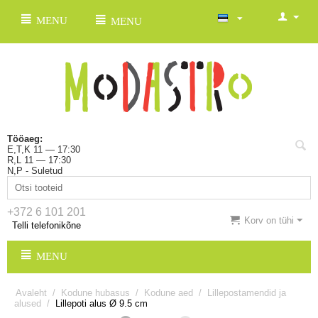
MENU
MENU
Tööaeg:
E,T,K 11 — 17:30
R,L 11 — 17:30
N,P - Suletud
+372 6 101 201
Korv on tühi
Telli telefonikõne
MENU
Avaleht
/
Kodune hubasus
/
Kodune aed
/
Lillepostamendid ja
alused
/
Lillepoti alus Ø 9.5 cm