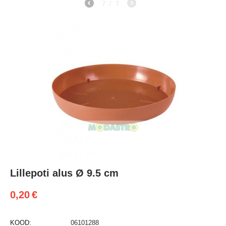
7
/
7
Lillepoti alus Ø 9.5 cm
0,20
€
KOOD:
06101288