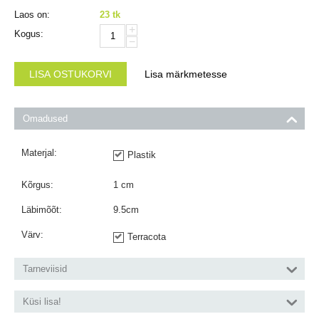
Laos on:
23 tk
+
Kogus:
−
LISA OSTUKORVI
Lisa märkmetesse
Omadused
Materjal:
Plastik
Kõrgus:
1
cm
Läbimõõt:
9.5
cm
Värv:
Terracota
Tarneviisid
Küsi lisa!