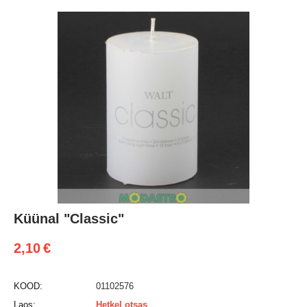
Küünal "Classic"
2,10
€
KOOD:
01102576
Laos:
Hetkel otsas