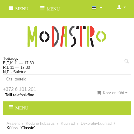
MENU
MENU
Tööaeg:
E,T,K 11 — 17:30
R,L 11 — 17:30
N,P - Suletud
+372 6 101 201
Korv on tühi
Telli telefonikõne
MENU
Avaleht
/
Kodune hubasus
/
Küünlad
/
Dekoratiivküünlad
/
Küünal "Classic"