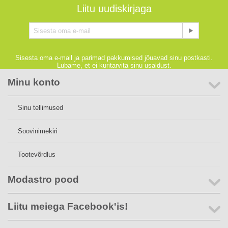
Liitu uudiskirjaga
Sisesta oma e-mail ja parimad pakkumised jõuavad sinu postkasti.
Lubame, et ei kuritarvita sinu usaldust.
Minu konto
Sinu tellimused
Soovinimekiri
Tootevõrdlus
Modastro pood
Liitu meiega Facebook'is!