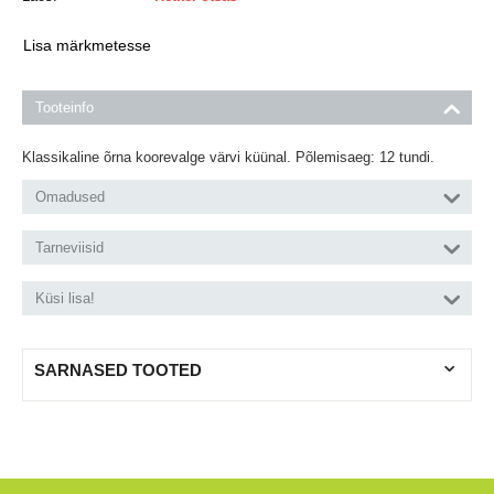
Lisa märkmetesse
Tooteinfo
Klassikaline õrna koorevalge värvi küünal. Põlemisaeg: 12 tundi.
Omadused
Tarneviisid
Küsi lisa!
SARNASED TOOTED