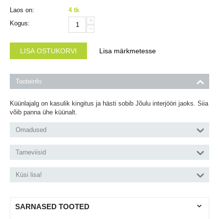
Laos on:
4 tk
+
Kogus:
−
LISA OSTUKORVI
Lisa märkmetesse
Tooteinfo
Küünlajalg on kasulik kingitus ja hästi sobib Jõulu interjööri jaoks. Siia
võib panna ühe küünalt.
Omadused
Tarneviisid
Küsi lisa!
SARNASED TOOTED