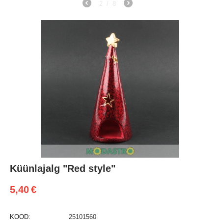
2
/
8
Küünlajalg "Red style"
5,40
€
KOOD:
25101560