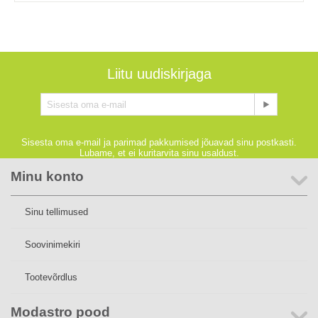
Liitu uudiskirjaga
Sisesta oma e-mail ja parimad pakkumised jõuavad sinu postkasti.
Lubame, et ei kuritarvita sinu usaldust.
Minu konto
Sinu tellimused
Soovinimekiri
Tootevõrdlus
Modastro pood