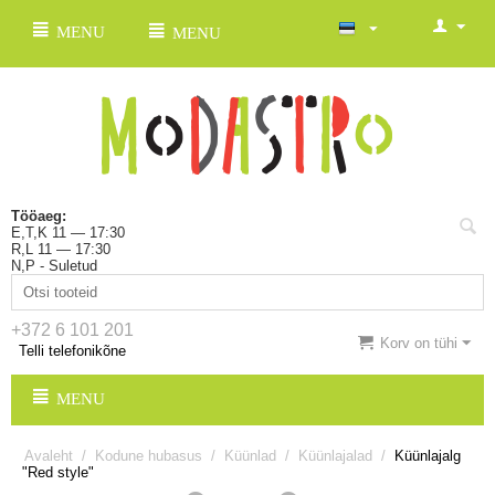
MENU
MENU
Tööaeg:
E,T,K 11 — 17:30
R,L 11 — 17:30
N,P - Suletud
+372 6 101 201
Korv on tühi
Telli telefonikõne
MENU
Avaleht
/
Kodune hubasus
/
Küünlad
/
Küünlajalad
/
Küünlajalg
"Red style"