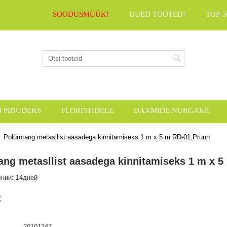
SOODUSMÜÜK!
UUED TOOTED!
TOP-3
D PIDUDEKS
FLORISTIDELE
DAAMIDE NURGAKE
Polürotang metasllist aasadega kinnitamiseks 1 m x 5 m RD-01,Pruun
ang metasllist aasadega kinnitamiseks 1 m x 
ении: 14дней
€
20101347