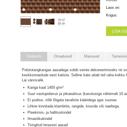
Laos on:
Kogus:
LISA O
Tooteinfo
Omadused
Manused
Tarneviis
Polürotangkangas aasadega sobib seinte dekoreerimiseks nii sis
keskkonnaolude eest kaitsta. Selline kate aitab teil raha kokku h
Lai värvivalik.
Kanga kaal 1400 g/m²
Suur vastupidavus ja pikaealisus (kasutusiga vähemalt 10 a
Ei pudise, võib lõigata tavaliste kääridega igas suunas
Lihtne kinnitada klambrite, rangide, kruvide või naeltega.
Pleekimis- ja hallituskindel
Ilmastikukindel
Tsingitud terasest aasad