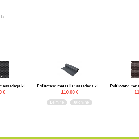
da.
Polürotang metasllist aasadega kinnitamiseks 1 m x 5 m RD-04,Must
Polürotang metasllist aasadega kinnitamiseks 1 m x 5 m RD-03,Antratsiit
0
€
110,00
€
11
Eelmine
Järgmine