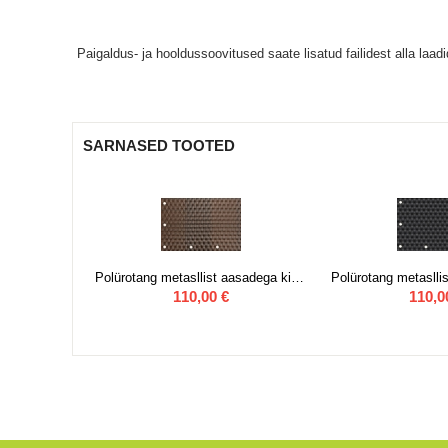
Paigaldus- ja hooldussoovitused saate lisatud failidest alla laadi
SARNASED TOOTED
Polürotang metasllist aasadega kinnitamiseks 1 m x 5 m RD-08, Beež pruuniga
Polürotang metasllist aasadega kinnitamiseks 1 m x 5m RD-06,Pruun mustaga
110,00
€
110,0