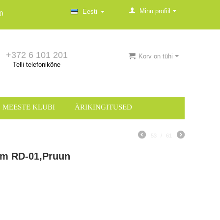
Minu profiil
Eesti
0
+372 6 101 201
Korv on tühi
Telli telefonikõne
MEESTE KLUBI
ÄRIKINGITUSED
53
/
61
5 m RD-01,Pruun