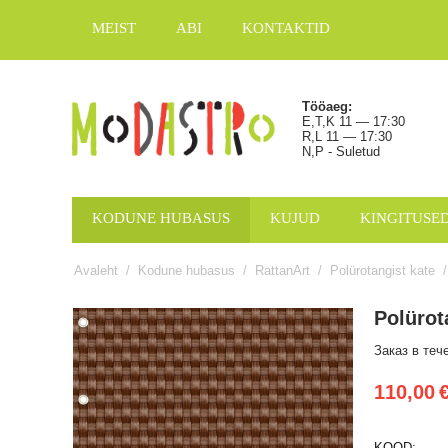
MEIST
ABI
KONTAKTID
Tööaeg:
E,T,K 11 — 17:30
R,L 11 — 17:30
N,P - Suletud
KODUNE HUBASUS
KUJUD
KINGITUSE
Avaleht
/
Kodune hubasus
/
RattanArt
/
Polürotangist kate
/
Polürot
Заказ в теч
110,00
KOOD: