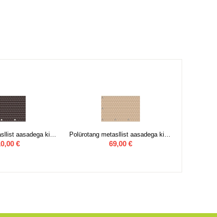
Polürotang metasllist aasadega kinnitamiseks 1 m x 5 m RD-02,Tumepruun
Polürotang metasllist aasadega kinnitamiseks 1 m x 3 m RD-18, Beež
0,00
€
69,00
€