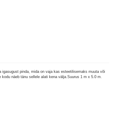
da igasugust pinda, mida on vaja kas esteetilisemaks muuta või
eie kodu näeb tänu sellele alati kena välja.Suurus 1 m x 5.0 m.