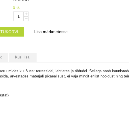
5 tk
+
−
STUKORVI
Lisa märkmetesse
id
Küsi lisa!
eruumides kui õues: terrassidel, lehtlates ja rõdudel. Sellega saab kaunista
oida, arvestades materjali pikaealisust, ei vaja mingit erilist hooldust ning t
astat)