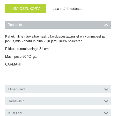
LISA OSTUKORVI
Lisa märkmetesse
Tooteinfo
Kahekihiline näokaitsemask , korduvpestav,millel on kummipael ja
jätkus,mis kohatdub nina kuju järgi.100% polüester.
Pikkus kummipaelaga 31 cm
Masinpesu 60 °С -ga.
CARMANI
Omadused
Tarneviisid
Küsi lisa!