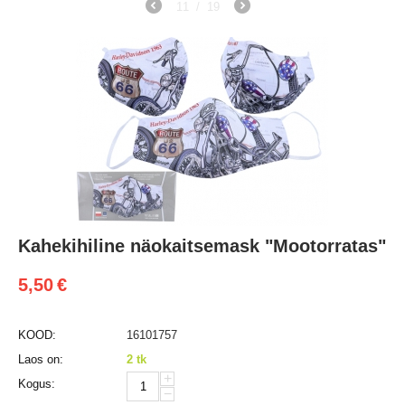
11
/
19
Kahekihiline näokaitsemask "Mootorratas"
5,50
€
KOOD:
16101757
Laos on:
2 tk
+
Kogus:
−