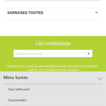
SARNASED TOOTED
Liitu uudiskirjaga
Sisesta oma e-mail ja parimad pakkumised jõuavad sinu postkasti.
Lubame, et ei kuritarvita sinu usaldust.
Minu konto
Sinu tellimused
Soovinimekiri