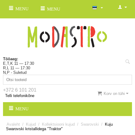
MENU
MENU
Tööaeg:
E,T,K 11 — 17:30
R,L 11 — 17:30
N,P - Suletud
+372 6 101 201
Korv on tühi
Telli telefonikõne
MENU
Avaleht
/
Kujud
/
Kollektsiooni kujud
/
Swarovski
/
Kuju
Swarovski kristallidega "Traktor"