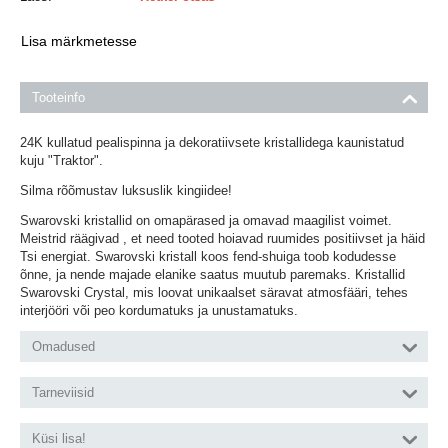
Lisa märkmetesse
Tooteinfo
24K kullatud pealispinna ja dekoratiivsete kristallidega kaunistatud
kuju "Traktor".
Silma rõõmustav luksuslik kingiidee!
Swarovski kristallid on omapärased ja omavad maagilist voimet.
Meistrid räägivad , et need tooted hoiavad ruumides positiivset ja häid
Tsi energiat. Swarovski kristall koos fend-shuiga toob kodudesse
õnne, ja nende majade elanike saatus muutub paremaks. Kristallid
Swarovski Crystal, mis loovat unikaalset säravat atmosfääri, tehes
interjööri või peo kordumatuks ja unustamatuks.
Omadused
Tarneviisid
Küsi lisa!