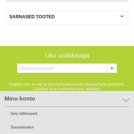
SARNASED TOOTED
Liitu uudiskirjaga
Sisesta oma e-mail ja parimad pakkumised jõuavad sinu postkasti.
Lubame, et ei kuritarvita sinu usaldust.
Minu konto
Sinu tellimused
Soovinimekiri