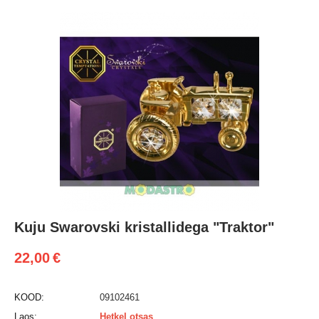
Kuju Swarovski kristallidega "Traktor"
22,00
€
KOOD:
09102461
Laos:
Hetkel otsas