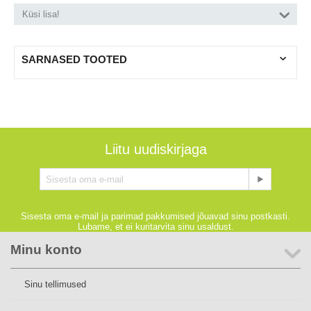
Küsi lisa!
SARNASED TOOTED
Liitu uudiskirjaga
Sisesta oma e-mail ja parimad pakkumised jõuavad sinu postkasti.
Lubame, et ei kuritarvita sinu usaldust.
Minu konto
Sinu tellimused