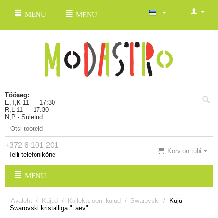
MENU
MENU
Tööaeg:
E,T,K 11 — 17:30
R,L 11 — 17:30
N,P - Suletud
+372 6 101 201
Korv on tühi
Telli telefonikõne
MENU
Avaleht
/
Kujud
/
Kollektsiooni kujud
/
Swarovski
/
Kuju
Swarovski kristalliga "Laev"