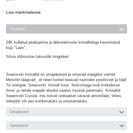
Lisa märkmetesse
Tooteinfo
24K kullatud pealispinna ja dekoratiivsete kristallidega kaunistatud
kuju "Laev
".
Silma rõõmustav luksuslik kingiidee!
Swarovski kristallid on omapärased ja omavad maagilist voimet.
Meistrid räägivad , et need tooted hoiavad ruumides positiivset ja häid
Tsi energiat. Swarovski kristall koos fend-shuiga toob kodudesse
õnne, ja nende majade elanike saatus muutub paremaks. Kristallid
Swarovski Crystal, mis loovat unikaalset säravat atmosfääri, tehes
interjööri või peo kordumatuks ja unustamatuks.
Omadused
Tarneviisid