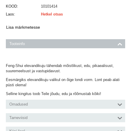
KOOD:
10101414
Laos:
Hetkel otsas
Lisa märkmetesse
Tooteinfo
Feng-Shui elevandikuju tähendab mõistlikust, edu, pikaealisust,
suuremeelsust ja vastupidavust.
Eesmärgiks elevandikuju valikul on õige londi vorm. Lont peab alati
püsti olema!
Selline kingitus toob Teile jõudu, edu ja rõõmustab kõiki!
Omadused
Tarneviisid