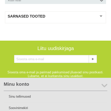
Küsi lisa!
SARNASED TOOTED
Liitu uudiskirjaga
Sisesta oma e-mail ja parimad pakkumised jõuavad sinu postkasti.
Lubame, et ei kuritarvita sinu usaldust.
Minu konto
Sinu tellimused
Soovinimekiri