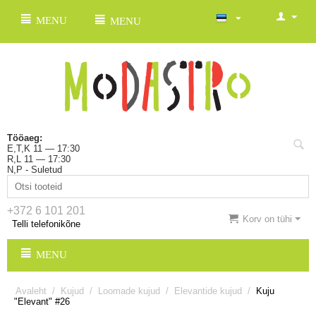
MENU
MENU
Tööaeg:
E,T,K 11 — 17:30
R,L 11 — 17:30
N,P - Suletud
+372 6 101 201
Korv on tühi
Telli telefonikõne
MENU
Avaleht
/
Kujud
/
Loomade kujud
/
Elevantide kujud
/
Kuju
"Elevant" #26