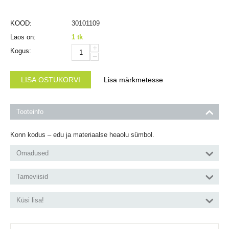
KOOD:
30101109
Laos on:
1 tk
+
Kogus:
−
LISA OSTUKORVI
Lisa märkmetesse
Tooteinfo
Konn kodus – edu ja materiaalse heaolu sümbol.
Omadused
Tarneviisid
Küsi lisa!