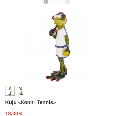
4
/
4
Kuju «Кonn- Tennis»
18,00
€