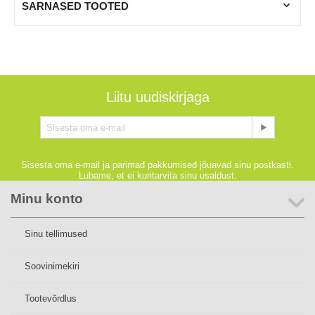
SARNASED TOOTED
Liitu uudiskirjaga
Sisesta oma e-mail ja parimad pakkumised jõuavad sinu postkasti.
Lubame, et ei kuritarvita sinu usaldust.
Minu konto
Sinu tellimused
Soovinimekiri
Tootevõrdlus