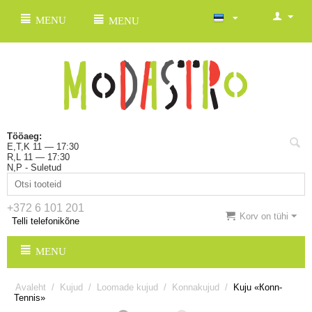
MENU
MENU
Tööaeg:
E,T,K 11 — 17:30
R,L 11 — 17:30
N,P - Suletud
+372 6 101 201
Korv on tühi
Telli telefonikõne
MENU
Avaleht
/
Kujud
/
Loomade kujud
/
Konnakujud
/
Kuju «Кonn-
Tennis»