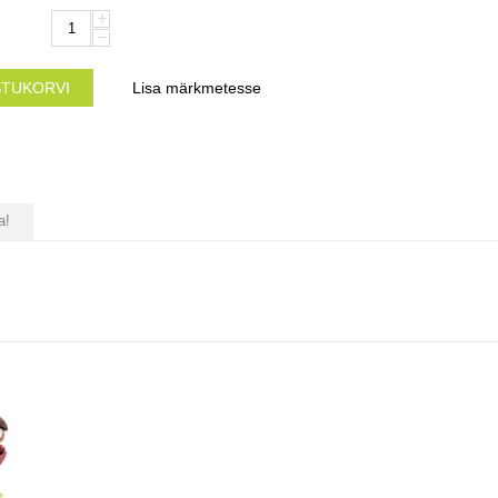
+
−
STUKORVI
Lisa märkmetesse
a!