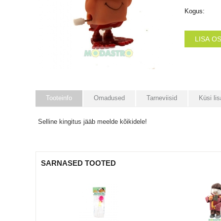
Kogus:
LISA O
Tooteinfo
Omadused
Tarneviisid
Küsi lis
Selline kingitus jääb meelde kõikidele!
SARNASED TOOTED