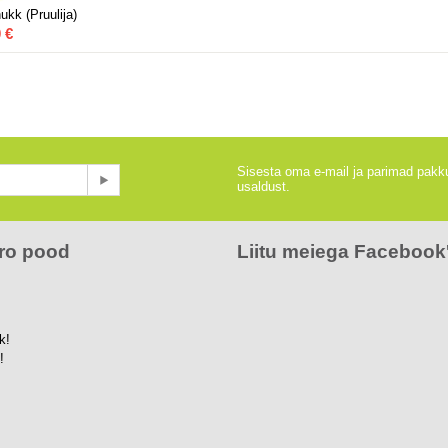
ukk (Pruulija)
0
€
Sisesta oma e-mail ja parimad pakku
usaldust.
ro pood
Liitu meiega Facebook'
k!
!