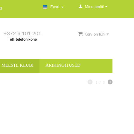
Minu profiil
Eesti
0
+372 6 101 201
Korv on tühi
Telli telefonikõne
MEESTE KLUBI
ÄRIKINGITUSED
1
/
3