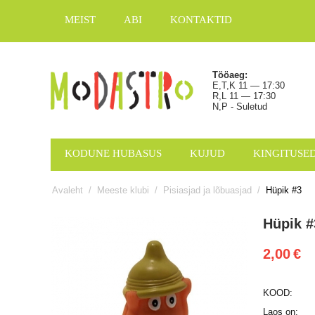
MEIST
ABI
KONTAKTID
Tööaeg:
E,T,K 11 — 17:30
R,L 11 — 17:30
N,P - Suletud
KODUNE HUBASUS
KUJUD
KINGITUSE
Avaleht
/
Meeste klubi
/
Pisiasjad ja lõbuasjad
/
Hüpik #3
Hüpik #
2,00
€
KOOD:
Laos on: