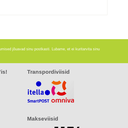
mised jõuavad sinu postkasti. Lubame, et ei kuritarvita sinu
is!
Transpordiviisid
Makseviisid