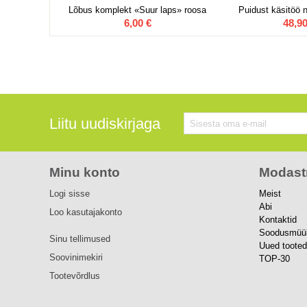
Lõbus komplekt «Suur laps» roosa
Puidust käsitöö n
6,00
€
48,9
Liitu uudiskirjaga
Minu konto
Modast
Logi sisse
Meist
Abi
Loo kasutajakonto
Kontaktid
Soodusmüü
Sinu tellimused
Uued tooted
Soovinimekiri
TOP-30
Tootevõrdlus