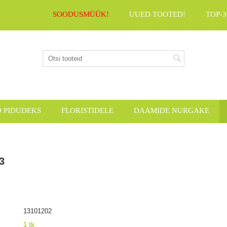
SOODUSMÜÜK!
UUED TOOTED!
TOP-3
D PIDUDEKS
FLORISTIDELE
DAAMIDE NURGAKE
3
13101202
1 tk