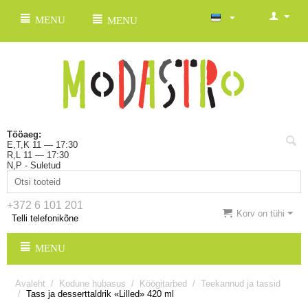
MENU
MENU
Tööaeg:
E,T,K 11 — 17:30
R,L 11 — 17:30
N,P - Suletud
+372 6 101 201
Korv on tühi
Telli telefonikõne
MENU
Avaleht
/
Kodune hubasus
/
Köögitarbed
/
Teekannud ja tassid
/
Tass ja desserttaldrik «Lilled» 420 ml