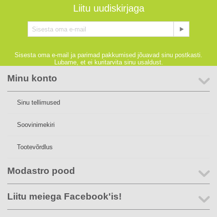
Liitu uudiskirjaga
Sisesta oma e-mail ja parimad pakkumised jõuavad sinu postkasti.
Lubame, et ei kuritarvita sinu usaldust.
Minu konto
Sinu tellimused
Soovinimekiri
Tootevõrdlus
Modastro pood
Liitu meiega Facebook'is!